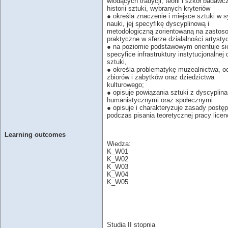
wiodących tradycji, teorii i szkół badawc
historii sztuki, wybranych kryteriów
● określa znaczenie i miejsce sztuki w 
nauki, jej specyfikę dyscyplinową i
metodologiczną zorientowaną na zastos
praktyczne w sferze działalności artysty
● na poziomie podstawowym orientuje si
specyfice infrastruktury instytucjonalnej 
sztuki,
● określa problematykę muzealnictwa, o
zbiorów i zabytków oraz dziedzictwa
kulturowego;
● opisuje powiązania sztuki z dyscyplin
humanistycznymi oraz społecznymi
● opisuje i charakteryzuje zasady postę
podczas pisania teoretycznej pracy licen
Learning outcomes
Wiedza:
K_W01
K_W02
K_W03
K_W04
K_W05
Studia II stopnia