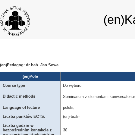
(en)K
(en)Pedagog: dr hab. Jan Sowa
(en)Pole
Course type
Do wyboru
Didactic methods
Seminarium z elementami konwersatoriu
Language of lecture
polski;
Liczba punktów ECTS:
(en)-brak-
Liczba godzin w
bezpośrednim kontakcie z
30
nauczycielem akademickim