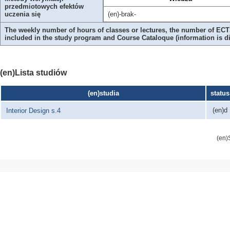
przedmiotowych efektów
uczenia się
(en)-brak-
The weekly number of hours of classes or lectures, the number of ECTS
included in the study program and Course Cataloque (information is 
(en)Lista studiów
(en)studia
status
(en)d
Interior Design s.4
(en)