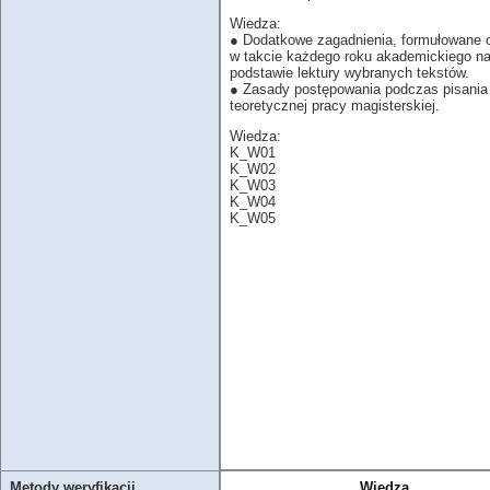
Wiedza:
● Dodatkowe zagadnienia, formułowane 
w takcie każdego roku akademickiego n
podstawie lektury wybranych tekstów.
● Zasady postępowania podczas pisania
teoretycznej pracy magisterskiej.
Wiedza:
K_W01
K_W02
K_W03
K_W04
K_W05
Metody weryfikacji
Wiedza