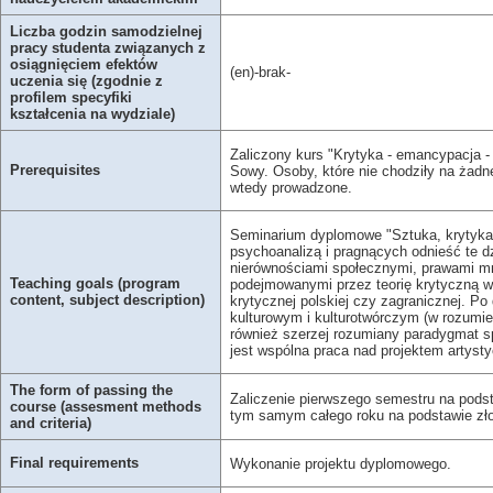
Liczba godzin samodzielnej
pracy studenta związanych z
osiągnięciem efektów
(en)-brak-
uczenia się (zgodnie z
profilem specyfiki
kształcenia na wydziale)
Zaliczony kurs "Krytyka - emancypacja - 
Prerequisites
Sowy. Osoby, które nie chodziły na żadn
wtedy prowadzone.
Seminarium dyplomowe "Sztuka, krytyka, 
psychoanalizą i pragnących odnieść te dz
nierównościami społecznymi, prawami mn
Teaching goals (program
podejmowanymi przez teorię krytyczną w 
content, subject description)
krytycznej polskiej czy zagranicznej. P
kulturowym i kulturotwórczym (w rozumien
również szerzej rozumiany paradygmat sp
jest wspólna praca nad projektem artys
The form of passing the
Zaliczenie pierwszego semestru na podst
course (assesment methods
tym samym całego roku na podstawie złoż
and criteria)
Final requirements
Wykonanie projektu dyplomowego.