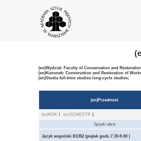
(
(en)Wydział: Faculty of Conservation and Restoration
(en)Kierunek: Conservation and Restoration of Works
(en)Studia full-time studies long-cycle studies;
(en)Przedmiot
(en)ROK
I
(en)SEMESTR
1
Języki obce
Język angielski B1/B2 (piątek godz.7.30-9.00 )