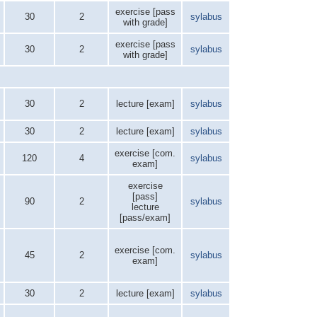
exercise [pass
30
2
sylabus
with grade]
exercise [pass
30
2
sylabus
with grade]
30
2
lecture [exam]
sylabus
30
2
lecture [exam]
sylabus
exercise [com.
120
4
sylabus
exam]
exercise
[pass]
90
2
sylabus
lecture
[pass/exam]
exercise [com.
45
2
sylabus
exam]
30
2
lecture [exam]
sylabus