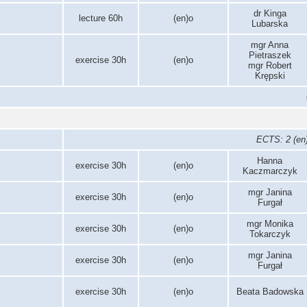
dr Kinga
lecture 60h
(en)o
Lubarska
mgr Anna
Pietraszek
exercise 30h
(en)o
mgr Robert
Krępski
ECTS: 2 (en)
Hanna
exercise 30h
(en)o
Kaczmarczyk
mgr Janina
exercise 30h
(en)o
Furgał
mgr Monika
exercise 30h
(en)o
Tokarczyk
mgr Janina
exercise 30h
(en)o
Furgał
exercise 30h
(en)o
Beata Badowska