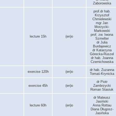
Zaborowska
prof.dr hab.
Krzysztof
Chmielewski
mgr Jan
Morzycki-
Markowski
prof. zw. Iwona
lecture 15h
(en)o
Szmelter
dr Julia
Burdajewicz
dr Katarzyna
Górecka-Ruszel
dr hab. Joanna
Czernichowska
dr hab. Zuzanna
exercise 120h
(en)o
Tomaś-Krynicka
dr Piotr
exercise 45h
(en)o
Zambrzycki
Roman Stasiuk
dr Mateusz
Jasiński
lecture 60h
(en)o
Anna Rottau
Diana Długosz-
Jasińska