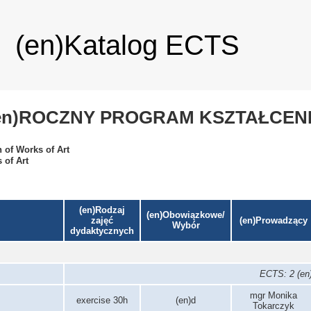
(en)Katalog ECTS
en)ROCZNY PROGRAM KSZTAŁCEN
 of Works of Art
 of Art
(en)Rodzaj
(en)Obowiązkowe/
zajęć
(en)Prowadzący
Wybór
dydaktycznych
ECTS: 2 (en)
mgr Monika
exercise 30h
(en)d
Tokarczyk