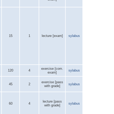
15
1
lecture [exam]
sylabus
exercise [com.
120
4
sylabus
exam]
exercise [pass
45
2
sylabus
with grade]
lecture [pass
60
4
sylabus
with grade]