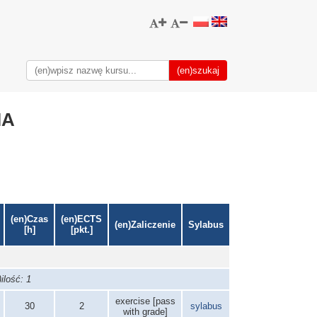
IA
(en)Czas
(en)ECTS
(en)Zaliczenie
Sylabus
[h]
[pkt.]
ilość: 1
exercise [pass
30
2
sylabus
with grade]