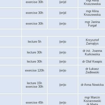
mgr Alina
exercise 30h
(en)d
Kruszewska
mgr Alina
exercise 30h
(en)d
Kruszewska
mgr Janina
exercise 30h
(en)o
Furgał
Krzysztof
lecture 5h
(en)o
Zamajtys
dr inż. Joanna
lecture 30h
(en)o
Kurkowska
lecture 30h
(en)o
dr Olaf Kwapis
dr Łukasz
exercise 120h
(en)o
Zedlewski
lecture 15h
(en)o
dr Anna Nowicka
exercise 30h
mgr Marcin
Kozarzewski
exercise 45h
(en)o
dr Marta