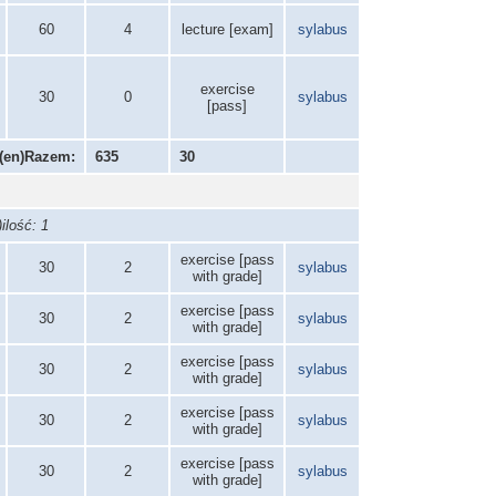
60
4
lecture [exam]
sylabus
exercise
30
0
sylabus
[pass]
(en)Razem:
635
30
ilość: 1
exercise [pass
30
2
sylabus
with grade]
exercise [pass
30
2
sylabus
with grade]
exercise [pass
30
2
sylabus
with grade]
exercise [pass
30
2
sylabus
with grade]
exercise [pass
30
2
sylabus
with grade]