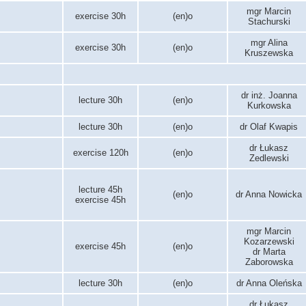
mgr Marcin
exercise 30h
(en)o
Stachurski
mgr Alina
exercise 30h
(en)o
Kruszewska
dr inż. Joanna
lecture 30h
(en)o
Kurkowska
lecture 30h
(en)o
dr Olaf Kwapis
dr Łukasz
exercise 120h
(en)o
Zedlewski
lecture 45h
(en)o
dr Anna Nowicka
exercise 45h
mgr Marcin
Kozarzewski
exercise 45h
(en)o
dr Marta
Zaborowska
lecture 30h
(en)o
dr Anna Oleńska
dr Łukasz