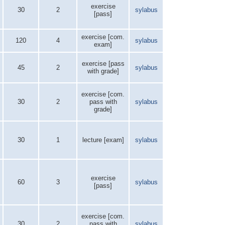
exercise
30
2
sylabus
[pass]
exercise [com.
120
4
sylabus
exam]
exercise [pass
45
2
sylabus
with grade]
exercise [com.
30
2
pass with
sylabus
grade]
30
1
lecture [exam]
sylabus
exercise
60
3
sylabus
[pass]
exercise [com.
30
2
pass with
sylabus