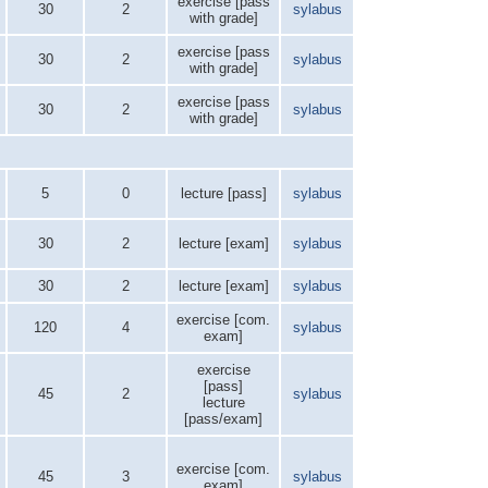
exercise [pass
30
2
sylabus
with grade]
exercise [pass
30
2
sylabus
with grade]
exercise [pass
30
2
sylabus
with grade]
5
0
lecture [pass]
sylabus
30
2
lecture [exam]
sylabus
30
2
lecture [exam]
sylabus
exercise [com.
120
4
sylabus
exam]
exercise
[pass]
45
2
sylabus
lecture
[pass/exam]
exercise [com.
45
3
sylabus
exam]