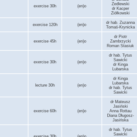
Zedlewski
exercise 30h
(en)o
dr Kacper
Ziółkowski
dr hab. Zuzanna
exercise 120h
(en)o
Tomaś-Krynicka
dr Piotr
exercise 45h
(en)o
Zambrzycki
Roman Stasiuk
dr hab. Tytus
Sawicki
exercise 30h
(en)o
dr Kinga
Lubarska
dr Kinga
Lubarska
lecture 30h
(en)o
dr hab. Tytus
Sawicki
dr Mateusz
Jasiński
exercise 60h
(en)o
Anna Rottau
Diana Długosz-
Jasińska
dr hab. Tytus
Sawicki
exercise 30h
(en)o