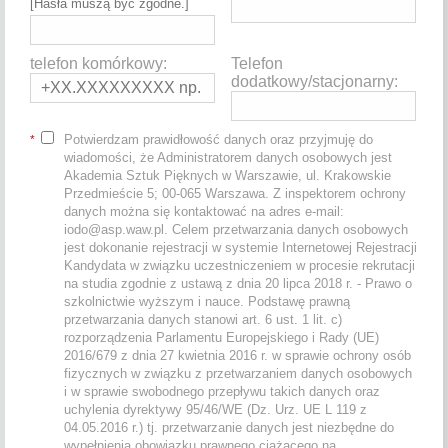
[Hasła muszą być zgodne.]
telefon komórkowy:
Telefon
dodatkowy/stacjonarny:
Potwierdzam prawidłowość danych oraz przyjmuję do
*
wiadomości, że Administratorem danych osobowych jest
Akademia Sztuk Pięknych w Warszawie, ul. Krakowskie
Przedmieście 5; 00-065 Warszawa. Z inspektorem ochrony
danych można się kontaktować na adres e-mail:
iodo@asp.waw.pl. Celem przetwarzania danych osobowych
jest dokonanie rejestracji w systemie Internetowej Rejestracji
Kandydata w związku uczestniczeniem w procesie rekrutacji
na studia zgodnie z ustawą z dnia 20 lipca 2018 r. - Prawo o
szkolnictwie wyższym i nauce. Podstawę prawną
przetwarzania danych stanowi art. 6 ust. 1 lit. c)
rozporządzenia Parlamentu Europejskiego i Rady (UE)
2016/679 z dnia 27 kwietnia 2016 r. w sprawie ochrony osób
fizycznych w związku z przetwarzaniem danych osobowych
i w sprawie swobodnego przepływu takich danych oraz
uchylenia dyrektywy 95/46/WE (Dz. Urz. UE L 119 z
04.05.2016 r.) tj. przetwarzanie danych jest niezbędne do
wypełnienia obowiązku prawnego ciążącego na