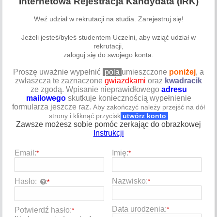
Internetowa Rejestracja Kandydata (IRK)
Weź udział w rekrutacji na studia. Zarejestruj się!
Jeżeli jesteś/byłeś studentem Uczelni, aby wziąć udział w
rekrutacji,
zaloguj się do swojego konta.
Proszę uważnie wypełnić
pola
umieszczone
poniżej
, a
zwłaszcza te zaznaczone
gwiazdkami
oraz
kwadracik
ze zgodą. Wpisanie nieprawidłowego
adresu
mailowego
skutkuje koniecznością wypełnienie
formularza jeszcze raz.
Aby zakończyć należy przejść na dół
strony i kliknąć przycisk
utwórz konto
Zawsze możesz sobie pomóc zerkając do obrazkowej
Instrukcji
Email:
Imię:
*
*
Nazwisko:
Hasło:
:
*
*
Data urodzenia:
*
Potwierdź hasło:
*