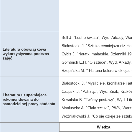
Bell J. "Lustro świata", Wyd. Arkady, W
Białostocki J. "Sztuka cenniejsza niż z
Literatura obowiązkowa
wykorzystywana podczas
Cybis J. "Notatki malarskie. Dzienniki 
zajęć
Gombrich E.H. "O sztuce", Wyd. Arkady
Rzepińska M. " Historia koloru w dziejac
Białostocki J. "Myśliciele, kronikarze i 
Czapski J. "Patrząc", Wyd. Znak, Krakó
Literatura uzupełniająca
rekomendowana do
Kowalska B. "Twórcy-postawy", Wyd. Lit
samodzielnej pracy studenta
Moniuszko A. "Ciało sztuki", PWN, War
Woźniakowski J. "Co się dzieje ze sztu
Wiedza