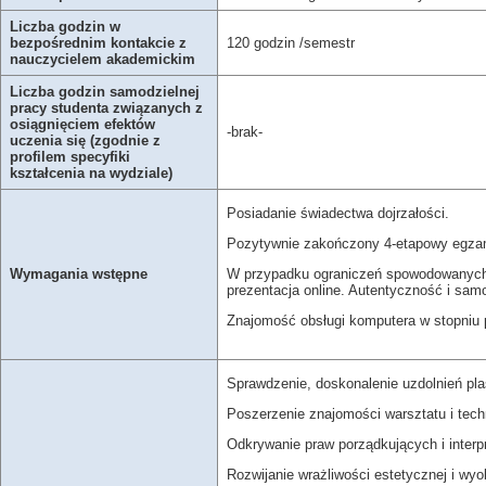
Liczba godzin w
bezpośrednim kontakcie z
120 godzin /semestr
nauczycielem akademickim
Liczba godzin samodzielnej
pracy studenta związanych z
osiągnięciem efektów
-brak-
uczenia się (zgodnie z
profilem specyfiki
kształcenia na wydziale)
Posiadanie świadectwa dojrzałości.
Pozytywnie zakończony 4-etapowy egzami
W przypadku ograniczeń spowodowanych 
Wymagania wstępne
prezentacja online. Autentyczność i samo
Znajomość obsługi komputera w stop
Sprawdzenie, doskonalenie uzdolnień pl
Poszerzenie znajomości warsztatu i tec
Odkrywanie praw porządkujących i interp
Rozwijanie wrażliwości estetycznej i wyo