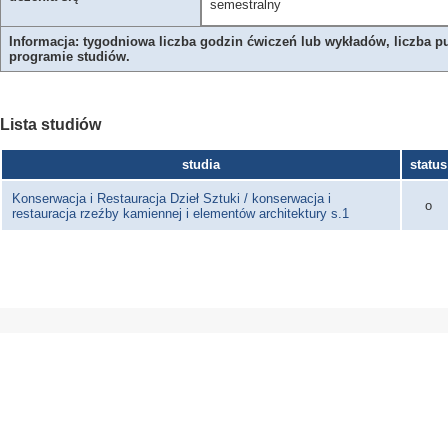
semestralny
Informacja: tygodniowa liczba godzin ćwiczeń lub wykładów, liczba p
programie studiów.
Lista studiów
studia
status
Konserwacja i Restauracja Dzieł Sztuki / konserwacja i
o
restauracja rzeźby kamiennej i elementów architektury s.1