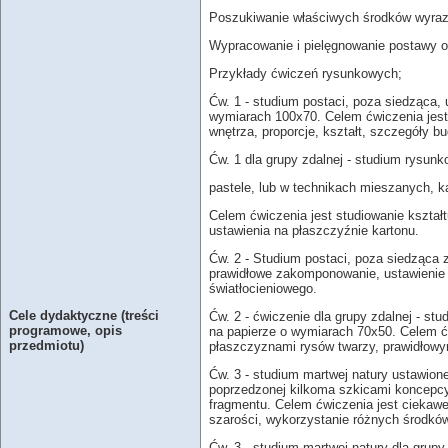
Poszukiwanie właściwych środków wyraz
Wypracowanie i pielęgnowanie postawy otw
Przykłady ćwiczeń rysunkowych;
Ćw. 1 - studium postaci, poza siedząca, 
wymiarach 100x70. Celem ćwiczenia jes
wnętrza, proporcje, kształt, szczegóły b
Ćw. 1 dla grupy zdalnej - studium rysun
pastele, lub w technikach mieszanych, ka
Celem ćwiczenia jest studiowanie kształt
ustawienia na płaszczyźnie kartonu.
Ćw. 2 - Studium postaci, poza siedząca 
prawidłowe zakomponowanie, ustawienie p
światłocieniowego.
Cele dydaktyczne (treści
Ćw. 2 - ćwiczenie dla grupy zdalnej - st
programowe, opis
na papierze o wymiarach 70x50. Celem ćw
przedmiotu)
płaszczyznami rysów twarzy, prawidłowy
Ćw. 3 - studium martwej natury ustawion
poprzedzonej kilkoma szkicami koncepcy
fragmentu. Celem ćwiczenia jest ciekawe 
szarości, wykorzystanie różnych środków 
Ćw. 3 - studium martwej natury dla grupy 