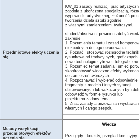
KW_01 zasady realizacji prac artystycz
zgodnie z ukończoną specjalizacją, różn
wypowiedzi artystycznej, złożoność pro
tworzenia dzieła sztuki zgodnie
z własnymi zamierzeniami twórczymi.
student/absolwent powinien zdobyć wied
zakresie:
1. Rozumienia tematu i zasad komponow
niezbędnych do jego opracowania.
2. Poznać i stosować różnorodne technik
Przedmiotowe efekty uczenia
rysunkowe od tradycyjnych, graficznych
się
nowe technologie cyfrowe i fotograficzne
3. Rozumieć temat zadania i umieć poró
skonfrontować widoczne efekty wykonan
do zamierzeń twórczych.
4. Rozpoznawać i wybierać odpowiednie 
fragmenty z modela i innych sytuacji
obserwowanych lub wskazanych by zdef
odpowiedź w formie rysunku lub
projektu na zadany temat.
5. Znać zasady aranżowania i wystawian
własnych i całego zespołu.
Wiedza
Metody weryfikacji
przedmiotowych efektów
Przeglądy , korekty, przegląd komisyjny
uczenia się