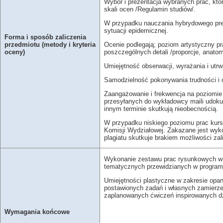
Wybór i prezentacja wybranych prac, któ
skali ocen /Regulamin studiów/.
W przypadku nauczania hybrydowego prez
sytuacji epidemicznej.
Forma i sposób zaliczenia
Ocenie podlegają; poziom artystyczny pr
przedmiotu (metody i kryteria
poszczególnych detali /proporcje, anatomi
oceny)
Umiejętność obserwacji, wyrażania i ut
Samodzielność pokonywania trudności i 
Zaangażowanie i frekwencja na poziomie 
przesyłanych do wykładowcy maili udoku
innym terminie skutkują nieobecnością.
W przypadku niskiego poziomu prac kurso
Komisji Wydziałowej. Zakazane jest wykor
plagiatu skutkuje b
Wykonanie zestawu prac rysunkowych w z
tematycznych przewidzianych w programi
Umiejętności plastyczne w zakresie opan
postawionych zadań i własnych zamierze
zaplanowanych ćwiczeń inspirowanych dz
Wymagania końcowe