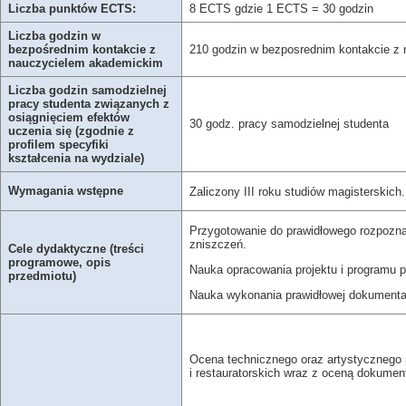
Liczba punktów ECTS:
8 ECTS gdzie 1 ECTS = 30 godzin
Liczba godzin w
bezpośrednim kontakcie z
210 godzin w bezposrednim kontakcie z 
nauczycielem akademickim
Liczba godzin samodzielnej
pracy studenta związanych z
osiągnięciem efektów
30 godz. pracy samodzielnej studenta
uczenia się (zgodnie z
profilem specyfiki
kształcenia na wydziale)
Wymagania wstępne
Zaliczony III roku studiów magisterskich.
Przygotowanie do prawidłowego rozpozna
zniszczeń.
Cele dydaktyczne (treści
programowe, opis
Nauka opracowania projektu i programu pr
przedmiotu)
Nauka wykonania prawidłowej dokumentacj
Ocena technicznego oraz artystycznego
i restauratorskich wraz z oceną dokumen