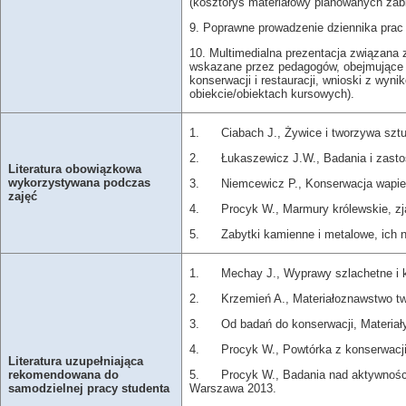
(kosztorys materiałowy planowanych za
9. Poprawne prowadzenie dziennika prac 
10. Multimedialna prezentacja związana z
wskazane przez pedagogów, obejmujące s
konserwacji i restauracji, wnioski z wyn
obiekcie/obiektach kursowych).
1. Ciabach J., Żywice i tworzywa sztu
2. Łukaszewicz J.W., Badania i zasto
Literatura obowiązkowa
wykorzystywana podczas
3. Niemcewicz P., Konserwacja wapieni
zajęć
4. Procyk W., Marmury królewski
5. Zabytki kamienne i metalowe, ich ni
1. Mechay J., Wyprawy szlachetne i 
2. Krzemień A., Materiałoznawstwo two
3. Od badań do konserwacji, Materiały 
4. Procyk W., Powtórka z konserwacji. P
Literatura uzupełniająca
5. Procyk W., Badania nad aktywnością
rekomendowana do
Warszawa 2013.
samodzielnej pracy studenta