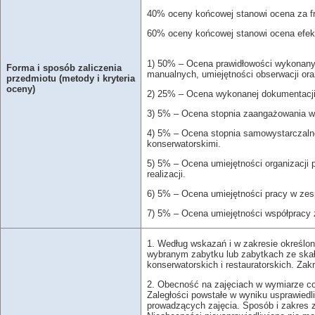
40% oceny końcowej stanowi ocena za f
60% oceny końcowej stanowi ocena efektó
1) 50% – Ocena prawidłowości wykonanyc
Forma i sposób zaliczenia
manualnych, umiejętności obserwacji or
przedmiotu (metody i kryteria
oceny)
2) 25% – Ocena wykonanej dokumentacji k
3) 5% – Ocena stopnia zaangażowania w r
4) 5% – Ocena stopnia samowystarczalno
konserwatorskimi.
5) 5% – Ocena umiejętności organizacji 
realizacji.
6) 5% – Ocena umiejętności pracy w zes
7) 5% – Ocena umiejętności współpracy 
1. Według wskazań i w zakresie określo
wybranym zabytku lub zabytkach ze skał
konserwatorskich i restauratorskich. Za
2. Obecność na zajęciach w wymiarze co
Zaległości powstałe w wyniku usprawie
prowadzących zajęcia. Sposób i zakres z