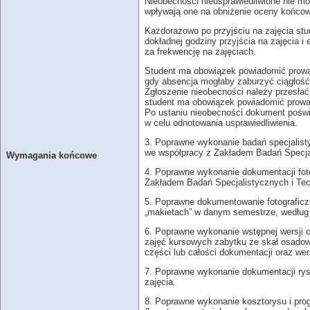
Nieobecności nieusprawiedliwione nie m
wpływają one na obniżenie oceny końcow
Każdorazowo po przyjściu na zajęcia stu
dokładnej godziny przyjścia na zajęcia i
za frekwencję na zajęciach.
Student ma obowiązek powiadomić prowad
gdy absencja mogłaby zaburzyć ciągłość
Zgłoszenie nieobecności należy przesła
student ma obowiązek powiadomić prowad
Po ustaniu nieobecności dokument poświ
w celu odnotowania usprawiedliwienia.
3. Poprawne wykonanie badań specjalist
we współpracy z Zakładem Badań Specjal
Wymagania końcowe
4. Poprawne wykonanie dokumentacji foto
Zakładem Badań Specjalistycznych i Tec
5. Poprawne dokumentowanie fotograficz
„makietach” w danym semestrze, według
6. Poprawne wykonanie wstępnej wersji 
zajęć kursowych zabytku ze skał osadow
części lub całości dokumentacji oraz we
7. Poprawne wykonanie dokumentacji ry
zajęcia.
8. Poprawne wykonanie kosztorysu i pro