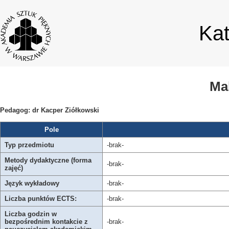
Ka
Mal
Pedagog: dr Kacper Ziółkowski
Pole
Typ przedmiotu
-brak-
Metody dydaktyczne (forma
-brak-
zajęć)
Język wykładowy
-brak-
Liczba punktów ECTS:
-brak-
Liczba godzin w
bezpośrednim kontakcie z
-brak-