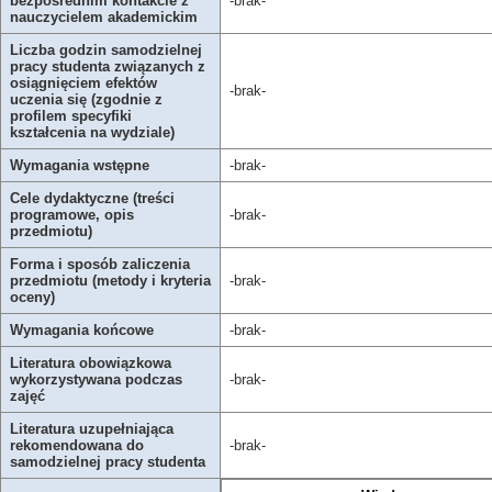
bezpośrednim kontakcie z
-brak-
nauczycielem akademickim
Liczba godzin samodzielnej
pracy studenta związanych z
osiągnięciem efektów
-brak-
uczenia się (zgodnie z
profilem specyfiki
kształcenia na wydziale)
Wymagania wstępne
-brak-
Cele dydaktyczne (treści
programowe, opis
-brak-
przedmiotu)
Forma i sposób zaliczenia
przedmiotu (metody i kryteria
-brak-
oceny)
Wymagania końcowe
-brak-
Literatura obowiązkowa
wykorzystywana podczas
-brak-
zajęć
Literatura uzupełniająca
rekomendowana do
-brak-
samodzielnej pracy studenta