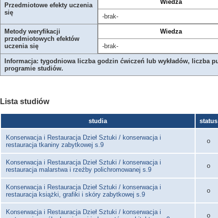
Wiedza
Przedmiotowe efekty uczenia
się
-brak-
Metody weryfikacji
Wiedza
przedmiotowych efektów
uczenia się
-brak-
Informacja: tygodniowa liczba godzin ćwiczeń lub wykładów, liczba p
programie studiów.
Lista studiów
studia
status
Konserwacja i Restauracja Dzieł Sztuki / konserwacja i
o
restauracja tkaniny zabytkowej s.9
Konserwacja i Restauracja Dzieł Sztuki / konserwacja i
o
restauracja malarstwa i rzeźby polichromowanej s.9
Konserwacja i Restauracja Dzieł Sztuki / konserwacja i
o
restauracja książki, grafiki i skóry zabytkowej s.9
Konserwacja i Restauracja Dzieł Sztuki / konserwacja i
o