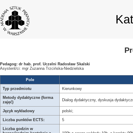
Ka
Pr
Pedagog: dr hab. prof. Uczelni Radosław Skalski
Asystent/ci: mgr Zuzanna Trzcińska-Niedzielska
Pole
Typ przedmiotu
Kierunkowy
Metody dydaktyczne (forma
Dialog dydaktyczny, dyskusja dydaktyczna
zajęć)
Język wykładowy
polski;
Liczba punktów ECTS:
5
Liczba godzin w