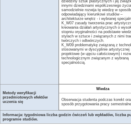
dziedziny sztuk plastycznych i jej związk
innymi dziedzinami współczesnego życia
samodzielnie rozwija tę wiedzę w sposób
odpowiadający kierunkowi studiów –
architekturze wnętrz - i wybranej specjal
K_W07 zasady tworzenia prac artystyczn
kreowania działań artystycznych o wyso
stopniu oryginalności na podstawie wied
stylach w sztuce i związanych z nimi tr
twórczych i odtwórczych.
K_W09 problematykę związaną z techno
stosowanymi w dyscyplinie artystycznej 
projektowe (w ujęciu całościowym) i roz
technologicznym związanym z wybraną
specjalnością.
Wiedza
Metody weryfikacji
przedmiotowych efektów
Obserwacja studenta podczas korekt ora
uczenia się
sposób przygotowania pracy semestralne
Informacja: tygodniowa liczba godzin ćwiczeń lub wykładów, liczba p
programie studiów.