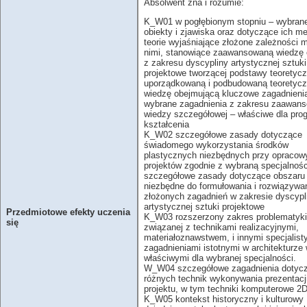
Absolwent zna i rozumie:
K_W01 w pogłębionym stopniu – wybrane
obiekty i zjawiska oraz dotyczące ich me
teorie wyjaśniające złożone zależności 
nimi, stanowiące zaawansowaną wiedzę 
z zakresu dyscypliny artystycznej sztuki
projektowe tworzącej podstawy teoretycz
uporządkowaną i podbudowaną teoretycz
wiedzę obejmującą kluczowe zagadnieni
wybrane zagadnienia z zakresu zaawan
wiedzy szczegółowej – właściwe dla pro
kształcenia
K_W02 szczegółowe zasady dotyczące
świadomego wykorzystania środków
plastycznych niezbędnych przy opracow
projektów zgodnie z wybraną specjalnośc
szczegółowe zasady dotyczące obszaru 
niezbędne do formułowania i rozwiązywa
złożonych zagadnień w zakresie dyscypl
artystycznej sztuki projektowe
Przedmiotowe efekty uczenia
K_W03 rozszerzony zakres problematyki
się
związanej z technikami realizacyjnymi,
materiałoznawstwem, i innymi specjalis
zagadnieniami istotnymi w architekturze 
właściwymi dla wybranej specjalności.
W_W04 szczegółowe zagadnienia dotyc
różnych technik wykonywania prezentacj
projektu, w tym techniki komputerowe 2D
K_W05 kontekst historyczny i kulturowy