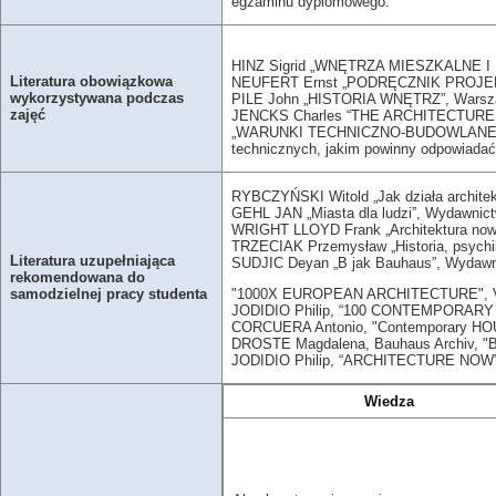
egzaminu dyplomowego.
HINZ Sigrid „WNĘTRZA MIESZKALNE I 
Literatura obowiązkowa
NEUFERT Ernst „PODRĘCZNIK PROJE
wykorzystywana podczas
PILE John „HISTORIA WNĘTRZ”, Warsza
zajęć
JENCKS Charles “THE ARCHITECTURE 
„WARUNKI TECHNICZNO-BUDOWLANE” RO
technicznych, jakim powinny odpowiadać b
RYBCZYŃSKI Witold „Jak działa architek
GEHL JAN „Miasta dla ludzi”, Wydawni
WRIGHT LLOYD Frank „Architektura now
TRZECIAK Przemysław „Historia, psychik
Literatura uzupełniająca
SUDJIC Deyan „B jak Bauhaus”, Wydawni
rekomendowana do
"1000X EUROPEAN ARCHITECTURE", Ve
samodzielnej pracy studenta
JODIDIO Philip, “100 CONTEMPORARY 
CORCUERA Antonio, "Contemporary HO
DROSTE Magdalena, Bauhaus Archiv, "
JODIDIO Philip, “ARCHITECTURE NOW” vo
Wiedza