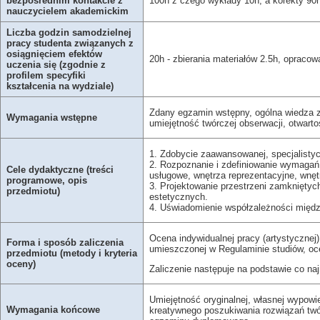
bezpośrednim kontakcie z
100h z czego wykłady 10h, a korekty 90
nauczycielem akademickim
Liczba godzin samodzielnej
pracy studenta związanych z
osiągnięciem efektów
20h - zbierania materiałów 2.5h, opracow
uczenia się (zgodnie z
profilem specyfiki
kształcenia na wydziale)
Zdany egzamin wstępny, ogólna wiedza z 
Wymagania wstępne
umiejętność twórczej obserwacji, otwart
1. Zdobycie zaawansowanej, specjalistyc
2. Rozpoznanie i zdefiniowanie wymagań
Cele dydaktyczne (treści
usługowe, wnętrza reprezentacyjne, wnętr
programowe, opis
3. Projektowanie przestrzeni zamkniętyc
przedmiotu)
estetycznych.
4. Uświadomienie współzależności międz
Ocena indywidualnej pracy (artystycznej)
Forma i sposób zaliczenia
umieszczonej w Regulaminie studiów, oc
przedmiotu (metody i kryteria
oceny)
Zaliczenie następuje na podstawie co na
Umiejętność oryginalnej, własnej wypowie
Wymagania końcowe
kreatywnego poszukiwania rozwiązań twó