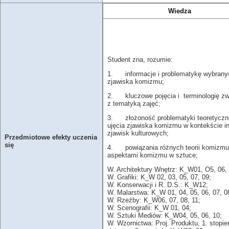
Wiedza
Student zna, rozumie:
1. informacje i problematykę wybranych
zjawiska komizmu;
2. kluczowe pojęcia i terminologię zw
z tematyką zajęć;
3. złożoność problematyki teoretyczn
ujęcia zjawiska komizmu w kontekście i
zjawisk kulturowych;
Przedmiotowe efekty uczenia
się
4. powiązania różnych teorii komizmu
aspektami komizmu w sztuce;
W. Architektury Wnętrz: K_W01, O5, 06, 
W. Grafiki: K_W 02, 03, 05, 07, 09;
W. Konserwacji i R. D.S.: K_W12;
W. Malarstwa: K_W 01, 04, 05, 06, 07, 0
W. Rzeźby: K_W06, 07, 08, 11;
W. Scenografii: K_W 01, 04;
W. Sztuki Mediów: K_W04, 05, 06, 10;
W. Wzornictwa: Proj. Produktu, 1. stopień