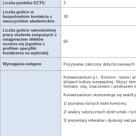
Liczba punktów ECTS:
3
Liczba godzin w
bezpośrednim kontakcie z
30
nauczycielem akademickim
Liczba godzin samodzielnej
pracy studenta związanych z
osiągnięciem efektów
60
uczenia się (zgodnie z
profilem specyfiki
kształcenia na wydziale)
Wymagania wstępne
Pozytywnie zaliczony dotychczasowych l
Konwersatorium p.t.: Komizm - teoria i a
dziejach kultury europejskiej. Służyć te
formami, rolą, znaczeniem i przekazem te
Konwersatorium skoncentruje się wokół p
1/ poznania różnych teorii komizmu;
2/ analizy satyrycznych dzieł sztuki i 
3/ prezentacji referatów i dyskusji nad 