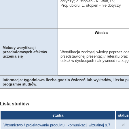
dotyczy; 2. stopień - K_W08, 09;
Proj. ubioru, 1. stopień - nie dotyczy
Wiedza
Metody weryfikacji
Weryfikacja zdobytej wiedzy poprzez oc
przedmiotowych efektów
przedstawionej prezentacji/ referatu oraz
uczenia się
udział w dyskusjach i aktywność na zaję
Informacja: tygodniowa liczba godzin ćwiczeń lub wykładów, liczba p
programie studiów.
Lista studiów
studia
status
d
Wzornictwo / projektowanie produktu i komunikacji wizualnej s.7