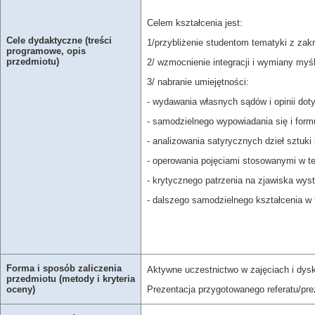
Celem kształcenia jest:
Cele dydaktyczne (treści
1/przybliżenie studentom tematyki z zakre
programowe, opis
przedmiotu)
2/ wzmocnienie integracji i wymiany myś
3/ nabranie umiejętności:
- wydawania własnych sądów i opinii dot
- samodzielnego wypowiadania się i for
- analizowania satyrycznych dzieł sztuk
- operowania pojęciami stosowanymi w t
- krytycznego patrzenia na zjawiska wystę
- dalszego samodzielnego kształcenia w t
Forma i sposób zaliczenia
Aktywne uczestnictwo w zajęciach i dys
przedmiotu (metody i kryteria
Prezentacja przygotowanego referatu/prez
oceny)