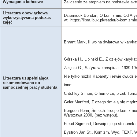
Wymagania końcowe
Zaliczenie ze stopniem na podstawie akty
Literatura obowiązkowa
Dziemidok Bohdan, O komizmie. Od Arysto
wykorzystywana podczas
w: https://libra.ibuk.pl/reader/o-komizmi
zajęć
Bryant Mark, II wojna światowa w kary
Górska H., Lipiński E., Z dziejów karyka
Załęski G., Satyra w konspiracji 1939-1
Nie tylko nóżki! Kabarety i rewie dwud
Literatura uzupełniająca
rekomendowana do
inne:
samodzielnej pracy studenta
Critchley Simon, O humorze, przeł. To
Geier Manfred, Z czego śmieją się mądr
Bergson Henri, Śmiech. Esej o komizmie
Warszawa 2000, (bez wstępu).
Freud Sigmund, Dowcip i jego stosunek 
Bystroń Jan St., Komizm, Wyd. TEXT, 