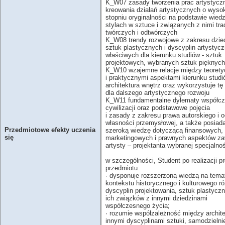
K_W07 zasady tworzenia prac artystyczn
kreowania działań artystycznych o wyso
stopniu oryginalności na podstawie wied
stylach w sztuce i związanych z nimi tr
twórczych i odtwórczych
K_W08 trendy rozwojowe z zakresu dzie
sztuk plastycznych i dyscyplin artystyc
właściwych dla kierunku studiów - sztuk
projektowych, wybranych sztuk pięknych
K_W10 wzajemne relacje między teoret
i praktycznymi aspektami kierunku studi
architektura wnętrz oraz wykorzystuje tę
dla dalszego artystycznego rozwoju
K_W11 fundamentalne dylematy współcz
cywilizacji oraz podstawowe pojęcia
i zasady z zakresu prawa autorskiego i 
własności przemysłowej, a także posiad
Przedmiotowe efekty uczenia
szeroką wiedzę dotyczącą finansowych,
się
marketingowych i prawnych aspektów z
artysty – projektanta wybranej specjalno
w szczególności, Student po realizacji 
przedmiotu:
· dysponuje rozszerzoną wiedzą na tema
kontekstu historycznego i kulturowego r
dyscyplin projektowania, sztuk plastyczn
ich związków z innymi dziedzinami
współczesnego życia;
· rozumie współzależność między archite
innymi dyscyplinami sztuki, samodzielni