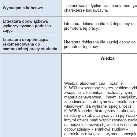
- opracowanie dyplomowej pracy teoretyc
Wymagania końcowe
charekterze badawczym.
Literatura obowiązkowa
Literatura dobierana dla każdej osoby 
wykorzystywana podczas
promotora tej pracy.
zajęć
Literatura uzupełniająca
Literatura dobierana dla każdej osoby 
rekomendowana do
promotora tej pracy.
samodzielnej pracy studenta
Wiedza
Wiedza: absolwent zna i rozumie
K_W03 rozszerzony zakres problematyki
związanej z technikami realizacyjnymi,
materiałoznawstwem, i innymi specjalis
zagadnieniami istotnymi w architekturze 
właściwymi dla wybranej specjalności
K_W05 kontekst historyczny i kulturowy
dziedziny sztuk plastycznych i jej związk
innymi dziedzinami współczesnego życia
samodzielnie rozwija tę wiedzę w sposób
odpowiadający kierunkowi studiów –
architekturze wnętrz - i wybranej specjal