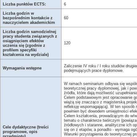
Liczba punktów ECTS:
6
Liczba godzin w
bezpośrednim kontakcie z
60
nauczycielem akademickim
Liczba godzin samodzielnej
pracy studenta związanych z
osiągnięciem efektów
120
uczenia się (zgodnie z
profilem specyfiki
kształcenia na wydziale)
Zaliczenie IV roku / I roku studiów dru
Wymagania wstępne
podejmujących prace dyplomowe.
W ramach seminarium odbywa się wspóln
teoretycznej pracy dyplomowej, jak i po
źródła, które dają możliwość uzupełnian
Celem podstawowym jest opracowanie gotow
wiążą się znacząco z magisterską projekt
refleksję wspomagającą). W ten sposób r
powinien być dowodem umiejętności efe
Celem kształcenia, prowadzącym do w/wy
tematu o charakterze twórczym (powiązan
źródłowych i staranne, analityczne ich 
Cele dydaktyczne (treści
się on z etapów, a ponadto - wymaga ogól
programowe, opis
Warunki przystąpienia do teoretycznej p
przedmiotu)