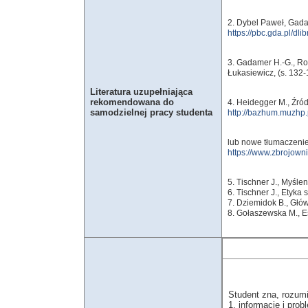
2. Dybel Paweł, Gad
https://pbc.gda.pl/dl
3. Gadamer H.-G., Roz
Łukasiewicz, (s. 132-
Literatura uzupełniająca
rekomendowana do
4. Heidegger M., Źród
samodzielnej pracy studenta
http://bazhum.muzhp.p
lub nowe tłumaczenie
https://www.zbrojow
5. Tischner J., Myśle
6. Tischner J., Etyka 
7. Dziemidok B., Głó
8. Gołaszewska M., E
Student zna, rozumi
1. informacje i pro