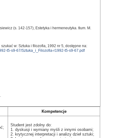
iewicz (s. 142-157), Estetyka i hermeneutyka. tłum. M.
szukać w: Sztuka i filozofia, 1992 nr 5, dostępne na:
1992-t5-s9-67/Sztuka_i_Filozofia-r1992-t5-s9-67.pdf
.
Kompetencje
Student jest zdolny do:
ęć;
1. dyskusji i wymiany myśli z innymi osobami;
2. krytycznej interpretacji i analizy dzieł sztuki;