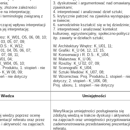
ienia;
3. dyskutować i argumentować nad omawian
wy, złożone zależności
zjawiskami;
e na interpretację;
4. interpretować i analizować dzieł sztuki;
 i terminologię związaną z
5. krytycznie patrzeć na zjawiska występując
w świecie;
czącej wpływu interpretacji
6. samodzielnie kształcić się w tej dziedzinie;
 jej interpretację;
7. interpretować i analizować kontekst
kulturowy, egzystencjalny, społeczno-polityc
trz: K_W01, O5, 06, 08, 10;
itp. zawarty w dziełach sztuki;
03, 05, 07, 09;
. D.S.: K_W12;
W. Architektury Wnętrz: K_U01, 11;
1, 04, 05, 06, 07;
W. Grafiki: K_U 04, 12, 13, 15;
07, 08, 11;
W. Konserwacji i R. D.S.: K_U04;
W01, 04;
W. Malarstwa: K_U 06;
K_W04, 05, 10;
W. Rzeźby: K_U 02, 07, 09;
 Produktu, 1. stopień - nie
W. Scenografii: K_U04;
 - K_W 08, 09;
W. Sztuki Mediów: K_U07, 08;
ień - nie dotyczy
W. Wzornictwa: Proj. Produktu,1. stopień - ni
dotyczy; 2. stopień - K_U06, 08;
Proj. ubioru, 1. stopień - nie dotyczy
Wiedza
Umiejętności
Weryfikacja umiejętności posługiwania się
ej wiedzy poprzez ocenę
zdobytą wiedzą w trakcie dyskusji i aktywnoś
ntacji/ referatu oraz przez
na zajęciach oraz umiejętności przygotowania
 i aktywność na zajęciach.
zademonstrowania przedstawionej prezentacji
referatu.