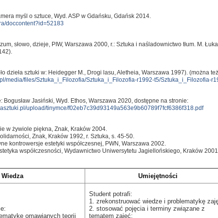
amera myśl o sztuce, Wyd. ASP w Gdańsku, Gdańsk 2014.
ibra/doccontent?id=52183
um, słowo, dzieje, PIW, Warszawa 2000, r.: Sztuka i naśladownictwo tłum. M. Łukas
142).
ło dzieła sztuki w: Heidegger M., Drogi lasu, Aletheia, Warszawa 1997). (można też 
l/media/files/Sztuka_i_Filozofia/Sztuka_i_Filozofia-r1992-t5/Sztuka_i_Filozofia-r
: Bogusław Jasiński, Wyd. Ethos, Warszawa 2020, dostępne na stronie:
niasztuki.pl/upload/tinymce/f02eb7c39d93149a563e9b60789f7fcf6386f318.pdf
nie w żywiole piękna, Znak, Kraków 2004.
solidarności, Znak, Kraków 1992, r. Sztuka, s. 45-50.
wne kontrowersje estetyki współczesnej, PWN, Warszawa 2002.
stetyka współczesności, Wydawnictwo Uniwersytetu Jagiellońskiego, Kraków 2001
Wiedza
Umiejętności
Student potrafi:
1. zrekonstruować wiedze i problematykę zaj
e:
2. stosować pojęcia i terminy związane z
blematykę omawianych teorii
tematem zajęć;