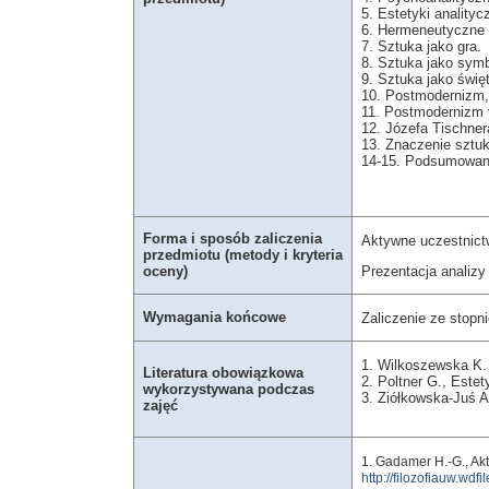
5. Estetyki analityc
6. Hermeneutyczne m
7. Sztuka jako gra.
8. Sztuka jako symb
9. Sztuka jako świę
10. Postmodernizm, 
11. Postmodernizm 
12. Józefa Tischner
13. Znaczenie sztuki
14-15. Podsumowan
Forma i sposób zaliczenia
Aktywne uczestnictw
przedmiotu (metody i kryteria
Prezentacja analizy
oceny)
Wymagania końcowe
Zaliczenie ze stopn
1. Wilkoszewska K. 
Literatura obowiązkowa
2. Poltner G., Este
wykorzystywana podczas
3. Ziółkowska-Juś 
zajęć
1. Gadamer H.-G., Ak
http://filozofiauw.w