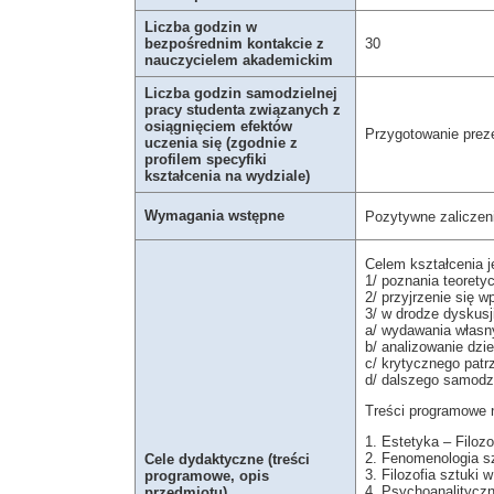
Liczba godzin w
bezpośrednim kontakcie z
30
nauczycielem akademickim
Liczba godzin samodzielnej
pracy studenta związanych z
osiągnięciem efektów
Przygotowanie preze
uczenia się (zgodnie z
profilem specyfiki
kształcenia na wydziale)
Wymagania wstępne
Pozytywne zaliczen
Celem kształcenia j
1/ poznania teorety
2/ przyjrzenie się w
3/ w drodze dyskusji
a/ wydawania własny
b/ analizowanie dzie
c/ krytycznego patrz
d/ dalszego samodzi
Treści programowe n
1. Estetyka – Filozo
2. Fenomenologia s
Cele dydaktyczne (treści
3. Filozofia sztuki 
programowe, opis
4. Psychoanalityczn
przedmiotu)