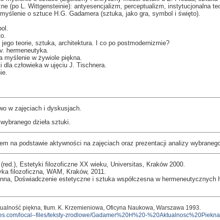
zne (po L. Wittgensteinie): antyesencjalizm, perceptualizm, instytucjonalna teo
yślenie o sztuce H.G. Gadamera (sztuka, jako gra, symbol i święto).
ol.
to.
jego teorie, sztuka, architektura. I co po postmodernizmie?
v. hermeneutyka.
a myślenie w żywiole piękna.
 dla człowieka w ujęciu J. Tischnera.
ie.
o w zajęciach i dyskusjach.
 wybranego dzieła sztuki.
iem na podstawie aktywności na zajęciach oraz prezentacji analizy wybranego 
(red.), Estetyki filozoficzne XX wieku, Universitas, Kraków 2000.
tyka filozoficzna, WAM, Kraków, 2011.
Anna, Doświadczenie estetyczne i sztuka współczesna w hermeneutycznych
tualność piękna, tłum. K. Krzemieniowa, Oficyna Naukowa, Warszawa 1993.
dfiles.com/local--files/teksty-zrodlowe/Gadamer%20H%20-%20Aktualnosc%20Piekna