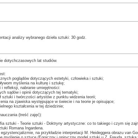
ntacji analizy wybranego dzieła sztuki: 30 godz.
ie dotychczasowych lat studiów.
est:
cznych poglądów dotyczących estetyki, człowieka i sztuki;
pływom myślenia na kulturę i sztukę;
 i refleksji, nabranie umiejętności:
ch sądów i opinii dotyczących tej tematyki;
ł sztuki i twórczości artystów z punktu widzenia teorii;
enia na zjawiska występujące w świecie i na teorie je opisujące;
elnego kształcenia w tej dziedzinie;
auczania (treść zajęć):
fia sztuki - Teorie sztuki - Doktryny artystyczne: co to takiego i czym się za
ztuki Romana Ingardena.
w egzystencjalizmie, na przykładzie interpretacji M. Heideggera obrazu van G
e myślenie o sztuce (Egoiczny i oniryczny model sztuki u Z. Freuda, sztuka w