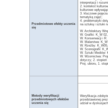
interpretacji i rozum
2. kontekst kulturo
kulturowe wpływając
3. kluczowe pojęcia
tematyką zajęć;
4. problematyki doty
Przedmiotowe efekty uczenia
na sztuką i sztuki na
się
W. Architektury Wnę
W. Grafiki: K_W 02, 
W. Konserwacji i R
W. Malarstwa: K_W 0
W. Rzeźby: K_W05, 
W. Scenografii: K_
W. Sztuki Mediów: 
W. Wzornictwa: Proj.
dotyczy; 2. stopień
Proj. ubioru, 1. stop
Metody weryfikacji
Weryfikacja zdobyt
przedmiotowych efektów
przedstawionej preze
uczenia się
udział w dyskusjach