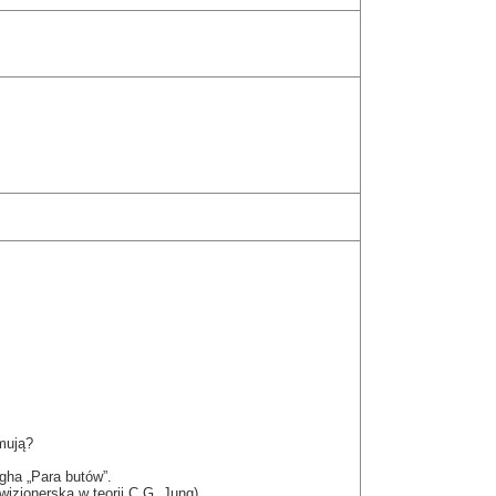
jmują?
ogha „Para butów”.
izjonerska w teorii C.G. Jung).