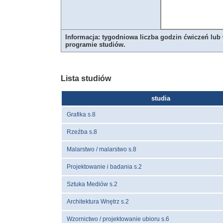
Informacja: tygodniowa liczba godzin ćwiczeń lub
programie studiów.
Lista studiów
studia
Grafika s.8
Rzeźba s.8
Malarstwo / malarstwo s.8
Projektowanie i badania s.2
Sztuka Mediów s.2
Architektura Wnętrz s.2
Wzornictwo / projektowanie ubioru s.6