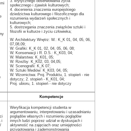
3. krytycznego obserwowania życia
ymi
społecznego i zjawisk kulturowych;
4. docenienia znaczenia europejskiego
dziedzictwa kulturowego i filozoficznego dla
e
rozumienia wydarzeń społecznych i
kulturowych;
5. dostrzegania znaczenia związków sztuki i
filozofii w kulturze i życiu człowieka;
zny
W. Architektury Wnętrz: W.: K_K 01, 04, 05, 06,
07,08,09;
W. Grafiki: K_K 01, 02, 04, 05, 06, 08;
W. Konserwacji i R. D.S.: K_K03, 04;
W. Malarstwa: K_K01, 05;
W. Rzeźby: K_K02, 03, 04,05;
W. Scenografii: K_K 07;
W. Sztuki Mediów: K_K03, 04, 05;
W. Wzornictwa: Proj. Produktu, 1. stopień - nie
e
dotyczy; 2. stopień - K_K01, 04;
Proj. ubioru, 1. stopień - nie dotyczy
Kompetencje
Weryfikacja kompetencji studenta w
argumentowaniu, interpretowaniu i uzasadnianiu
ci
poglądów własnych i rozumieniu poglądów
 i
innych ludzi poprzez udział w dyskusjach i
/
aktywność na zajęciach oraz umiejętności
przygotowania i zademonstrowania