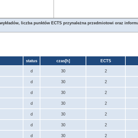
 wykładów, liczba punktów ECTS przynależna przedmiotowi oraz informac
status
czas[h]
ECTS
d
30
2
d
30
2
d
30
2
d
30
2
d
30
2
d
30
2
d
30
2