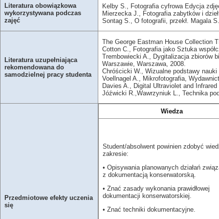
Literatura obowiązkowa
Kelby S., Fotografia cyfrowa Edycja zdjęć
wykorzystywana podczas
Mierzecka J., Fotografia zabytków i dzie
zajęć
Sontag S., O fotografii, przekł. Magala 
The George Eastman House Collection The
Cotton C., Fotografia jako Sztuka współ
Trembowiecki A., Dygitalizacja zbiorów b
Literatura uzupełniająca
Warszawie, Warszawa, 2008.
rekomendowana do
Chróścicki W., Wizualne podstawy nauki 
samodzielnej pracy studenta
Voellnagel A., Mikrofotografia, Wydawn
Davies A., Digital Ultraviolet and Infrare
Jóźwicki R.,Wawrzyniuk L., Technika po
Wiedza
Student/absolwent powinien zdobyć wie
zakresie:
• Opisywania planowanych działań zwią
z dokumentacją konserwatorską.
• Znać zasady wykonania prawidłowej
dokumentacji konserwatorskiej.
Przedmiotowe efekty uczenia
się
• Znać techniki dokumentacyjne.