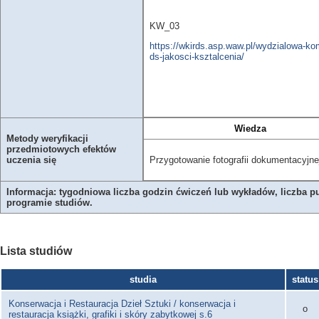
KW_03
https://wkirds.asp.waw.pl/wydzialowa-ko
ds-jakosci-ksztalcenia/
Wiedza
Metody weryfikacji
przedmiotowych efektów
Przygotowanie fotografii dokumentacyjne
uczenia się
Informacja: tygodniowa liczba godzin ćwiczeń lub wykładów, liczba p
programie studiów.
Lista studiów
studia
status
Konserwacja i Restauracja Dzieł Sztuki / konserwacja i
o
restauracja książki, grafiki i skóry zabytkowej s.6