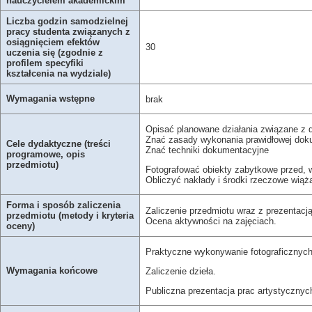
nauczycielem akademickim
Liczba godzin samodzielnej
pracy studenta związanych z
osiągnięciem efektów
30
uczenia się (zgodnie z
profilem specyfiki
kształcenia na wydziale)
Wymagania wstępne
brak
Opisać planowane działania związane z
Znać zasady wykonania prawidłowej doku
Cele dydaktyczne (treści
Znać techniki dokumentacyjne
programowe, opis
przedmiotu)
Fotografować obiekty zabytkowe przed, w
Obliczyć nakłady i środki rzeczowe wią
Forma i sposób zaliczenia
Zaliczenie przedmiotu wraz z prezentac
przedmiotu (metody i kryteria
Ocena aktywności na zajęciach.
oceny)
Praktyczne wykonywanie fotograficznych
Wymagania końcowe
Zaliczenie dzieła.
Publiczna prezentacja prac artystycznyc