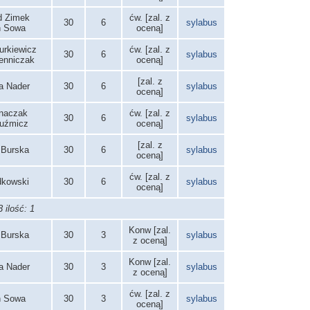
d Zimek
ćw. [zal. z
30
6
sylabus
n Sowa
oceną]
urkiewicz
ćw. [zal. z
30
6
sylabus
ienniczak
oceną]
[zal. z
za Nader
30
6
sylabus
oceną]
gnaczak
ćw. [zal. z
30
6
sylabus
Kuźmicz
oceną]
[zal. z
 Burska
30
6
sylabus
oceną]
ćw. [zal. z
odkowski
30
6
sylabus
oceną]
 ilość: 1
Konw [zal.
 Burska
30
3
sylabus
z oceną]
Konw [zal.
za Nader
30
3
sylabus
z oceną]
ćw. [zal. z
n Sowa
30
3
sylabus
oceną]