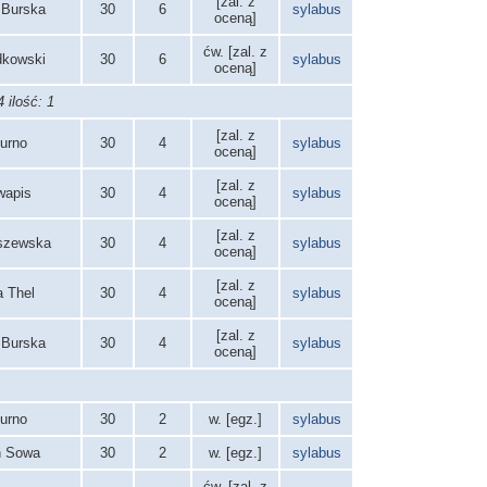
[zal. z
 Burska
30
6
sylabus
oceną]
ćw. [zal. z
odkowski
30
6
sylabus
oceną]
 ilość: 1
[zal. z
Burno
30
4
sylabus
oceną]
[zal. z
wapis
30
4
sylabus
oceną]
[zal. z
szewska
30
4
sylabus
oceną]
[zal. z
a Thel
30
4
sylabus
oceną]
[zal. z
 Burska
30
4
sylabus
oceną]
Burno
30
2
w. [egz.]
sylabus
n Sowa
30
2
w. [egz.]
sylabus
ćw. [zal. z