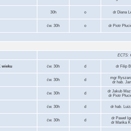
30h
o
dr Diana L
ćw. 30h
o
dr Piotr Płuc
ECTS: 6
X wieku
ćw. 30h
d
dr Filip 
mgr Ryszar
ćw. 30h
d
dr hab. Ja
dr Jakub Maz
ćw. 30h
d
dr Piotr Płuc
ćw. 30h
d
dr hab. Lui
dr Paweł I
ćw. 30h
d
dr Marika 