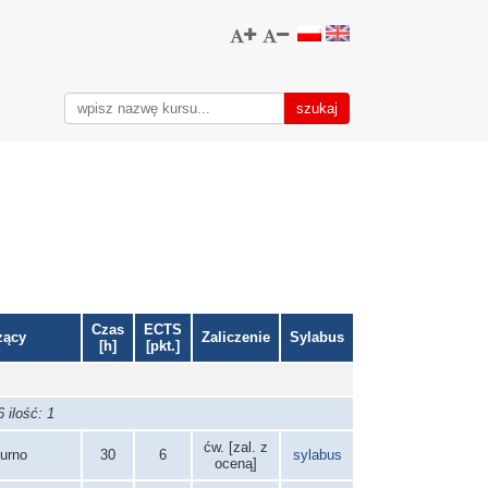
Czas
ECTS
zący
Zaliczenie
Sylabus
[h]
[pkt.]
 ilość: 1
ćw. [zal. z
Burno
30
6
sylabus
oceną]