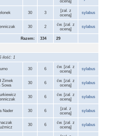
oceną]
[zal. z
elonek
30
3
sylabus
oceną]
ćw. [zal. z
ienniczak
30
2
sylabus
oceną]
Razem:
334
29
 ilość: 1
ćw. [zal. z
Burno
30
6
sylabus
oceną]
d Zimek
ćw. [zal. z
30
6
sylabus
n Sowa
oceną]
urkiewicz
ćw. [zal. z
30
6
sylabus
ienniczak
oceną]
[zal. z
za Nader
30
6
sylabus
oceną]
gnaczak
ćw. [zal. z
30
6
sylabus
Kuźmicz
oceną]