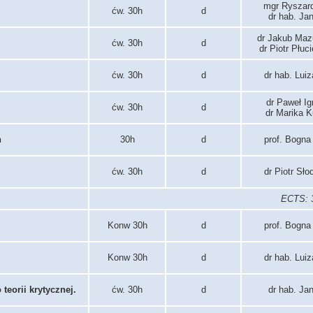
mgr Ryszar
ćw. 30h
d
dr hab. Ja
dr Jakub Maz
ćw. 30h
d
dr Piotr Płuc
ćw. 30h
d
dr hab. Lui
dr Paweł I
ćw. 30h
d
dr Marika 
h
30h
d
prof. Bogna
ćw. 30h
d
dr Piotr Sł
ECTS: 3
Konw 30h
d
prof. Bogna
Konw 30h
d
dr hab. Lui
eorii krytycznej.
ćw. 30h
d
dr hab. Ja