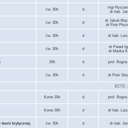
mgr Ryszar
ćw. 30h
d
dr hab. Ja
dr Jakub Maz
ćw. 30h
d
dr Piotr Płuc
ćw. 30h
d
dr hab. Lui
dr Paweł I
ćw. 30h
d
dr Marika 
h
30h
d
prof. Bogna
ćw. 30h
d
dr Piotr Sł
ECTS: 3
Konw 30h
d
prof. Bogna
Konw 30h
d
dr hab. Lui
eorii krytycznej.
ćw. 30h
d
dr hab. Ja