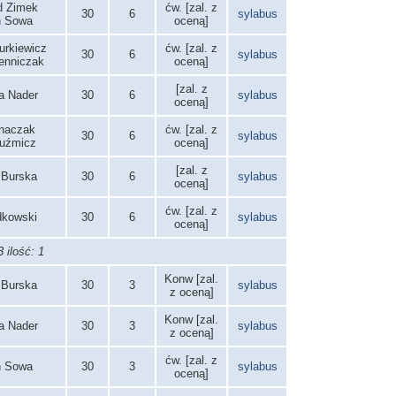
d Zimek
ćw. [zal. z
30
6
sylabus
n Sowa
oceną]
urkiewicz
ćw. [zal. z
30
6
sylabus
ienniczak
oceną]
[zal. z
za Nader
30
6
sylabus
oceną]
gnaczak
ćw. [zal. z
30
6
sylabus
Kuźmicz
oceną]
[zal. z
 Burska
30
6
sylabus
oceną]
ćw. [zal. z
odkowski
30
6
sylabus
oceną]
 ilość: 1
Konw [zal.
 Burska
30
3
sylabus
z oceną]
Konw [zal.
za Nader
30
3
sylabus
z oceną]
ćw. [zal. z
n Sowa
30
3
sylabus
oceną]