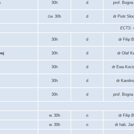
h
30h
d
prof. Bogna
ćw. 30h
d
dr Piotr Sł
ECTS: 4
30h
d
dr Filip 
wej
30h
d
dr Olaf K
30h
d
dr Ewa Koci
30h
d
dr Karolin
30h
d
prof. Bogna
w. 30h
o
dr Filip 
w. 30h
o
dr hab. Ja