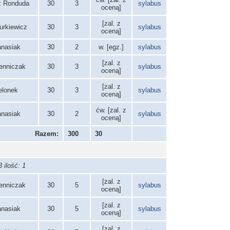
z Ronduda
30
3
sylabus
oceną]
[zal. z
urkiewicz
30
3
sylabus
oceną]
anasiak
30
2
w. [egz.]
sylabus
[zal. z
ienniczak
30
3
sylabus
oceną]
[zal. z
elonek
30
3
sylabus
oceną]
ćw. [zal. z
anasiak
30
2
sylabus
oceną]
Razem:
300
30
 ilość: 1
[zal. z
ienniczak
30
5
sylabus
oceną]
[zal. z
anasiak
30
5
sylabus
oceną]
[zal. z