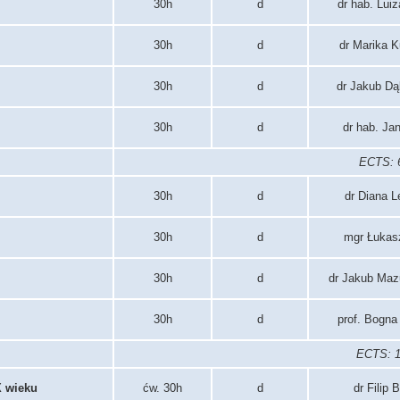
30h
d
dr hab. Lui
30h
d
dr Marika 
30h
d
dr Jakub Dą
30h
d
dr hab. Ja
ECTS: 6
30h
d
dr Diana L
30h
d
mgr Łukasz
30h
d
dr Jakub Maz
30h
d
prof. Bogna
ECTS: 12
X wieku
ćw. 30h
d
dr Filip 