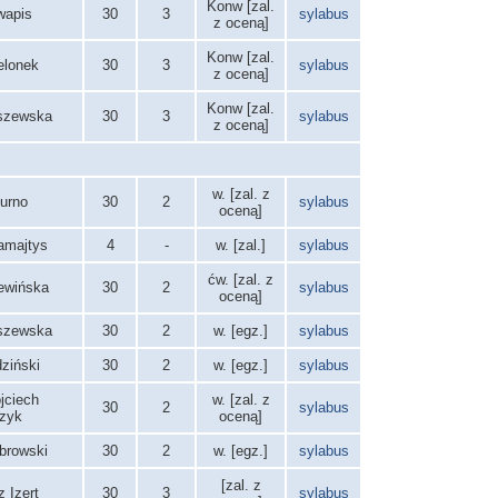
Konw [zal.
wapis
30
3
sylabus
z oceną]
Konw [zal.
elonek
30
3
sylabus
z oceną]
Konw [zal.
szewska
30
3
sylabus
z oceną]
w. [zal. z
Burno
30
2
sylabus
oceną]
amajtys
4
-
w. [zal.]
sylabus
ćw. [zal. z
ewińska
30
2
sylabus
oceną]
szewska
30
2
w. [egz.]
sylabus
ziński
30
2
w. [egz.]
sylabus
jciech
w. [zal. z
30
2
sylabus
zyk
oceną]
browski
30
2
w. [egz.]
sylabus
[zal. z
 Izert
30
3
sylabus