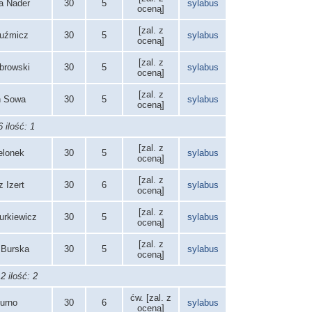
za Nader
30
5
sylabus
oceną]
[zal. z
Kuźmicz
30
5
sylabus
oceną]
[zal. z
browski
30
5
sylabus
oceną]
[zal. z
n Sowa
30
5
sylabus
oceną]
 ilość: 1
[zal. z
elonek
30
5
sylabus
oceną]
[zal. z
 Izert
30
6
sylabus
oceną]
[zal. z
urkiewicz
30
5
sylabus
oceną]
[zal. z
 Burska
30
5
sylabus
oceną]
 ilość: 2
ćw. [zal. z
Burno
30
6
sylabus
oceną]