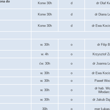
rona do
Konw 30h
d
dr Olaf K
Konw 30h
d
dr Diana L
Konw 30h
d
dr Ewa Koci
w. 30h
o
dr Filip 
w. 4h
o
Krzysztof Z
ćw. 30h
o
dr Joanna L
w. 30h
o
dr Ewa Koci
w. 30h
o
Paweł Wod
dr hab. Wo
w. 30h
o
Włodarc
w. 30h
o
dr Jakub Dą
30h
o
mgr Łukasz