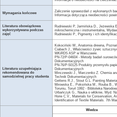
Zaliczenie sprawozdań z wykonanych bad
Wymagania końcowe
Informacja dotycząca nieobecności powi
Literatura obowiązkowa
Rudniewski P, Jarmińska D., Jeżewska E
wykorzystywana podczas
mikrochemiczna i instrumentalna, Wyd
zajęć
Rudniewski P., Pigmenty i ich identyfi
Kokociński W., Anatomia drewna, Poznań
Ciabach J., Właściwości żywic sztucznyc
WKiRDS ASP w Warszawie.
PN-72/P-04604 - Metody badań surowców 
Dokumentacyjnych
PN-76/P-50125 Produkty przemysłu papie
Literatura uzupełniająca
Dokumentacyjnych
rekomendowana do
Minczewski J., Marczenko Z. Chemia ana
samodzielnej pracy studenta
Technik Dokumentacyjnych
Gettens R.J., Stout G.L. Painting Materi
Mirowska E., Poksińska M., Rouba B., Wi
Toruniu, Toruń 1992 - Biblioteka Narodo
Urbańczyk G., Nauka o włóknie, Wyd. N
Horie C.V., Materials for Conservation
Identification of Textile Materials. 7th 
Wiedza