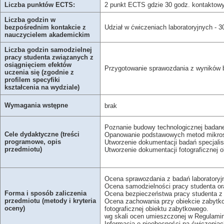
Liczba punktów ECTS:
2 punkt ECTS gdzie 30 godz. kontaktowy
Liczba godzin w
bezpośrednim kontakcie z
Udział w ćwiczeniach laboratoryjnych - 3
nauczycielem akademickim
Liczba godzin samodzielnej
pracy studenta związanych z
osiągnięciem efektów
Przygotowanie sprawozdania z wyników ba
uczenia się (zgodnie z
profilem specyfiki
kształcenia na wydziale)
Wymagania wstępne
brak
Poznanie budowy technologicznej badane
Cele dydaktyczne (treści
Opanowanie podstawowych metod mikrosko
programowe, opis
Utworzenie dokumentacji badań specjali
przedmiotu)
Utworzenie dokumentacji fotograficznej ob
Ocena sprawozdania z badań laboratoryj
Ocena samodzielności pracy studenta or
Forma i sposób zaliczenia
Ocena bezpieczeństwa pracy studenta z
przedmiotu (metody i kryteria
Ocena zachowania przy obiekcie zabytko
oceny)
fotograficznej obiektu zabytkowego.
wg skali ocen umieszczonej w Regulamin
Informacja o nieobecności na ćwiczeniac