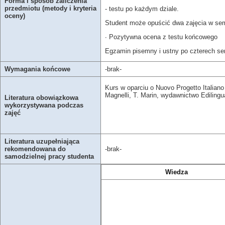
Forma i sposób zaliczenia
przedmiotu (metody i kryteria
- testu po każdym dziale.
oceny)
Student może opuścić dwa zajęcia w sem
∙ Pozytywna ocena z testu końcowego
Egzamin pisemny i ustny po czterech se
Wymagania końcowe
-brak-
Kurs w oparciu o Nuovo Progetto Italiano 
Magnelli, T. Marin, wydawnictwo Edilingu
Literatura obowiązkowa
wykorzystywana podczas
zajęć
Literatura uzupełniająca
rekomendowana do
-brak-
samodzielnej pracy studenta
Wiedza