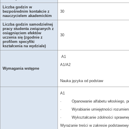
Liczba godzin w
bezpośrednim kontakcie z
30
nauczycielem akademickim
Liczba godzin samodzielnej
pracy studenta związanych z
osiągnięciem efektów
30
uczenia się (zgodnie z
profilem specyfiki
kształcenia na wydziale)
A1
A1/A2
Wymagania wstępne
Nauka języka od podstaw
A1
· Opanowanie alfabetu włoskiego, pra
· Wyrabianie umiejętności rozumienia
· Wykształcanie zdolności sprawnego
Wyrażanie treści w zakresie podstawowy