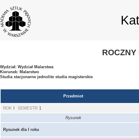
Ka
ROCZNY 
Wydział: Wydział Malarstwa
Kierunek: Malarstwo
Studia stacjonarne jednolite studia magisterskie
Przedmiot
ROK
I
SEMESTR
1
Rysunek
Rysunek dla I roku