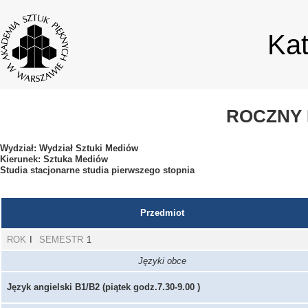
Ka
ROCZNY 
Wydział: Wydział Sztuki Mediów
Kierunek: Sztuka Mediów
Studia stacjonarne studia pierwszego stopnia
Przedmiot
ROK
I
SEMESTR
1
Języki obce
Język angielski B1/B2 (piątek godz.7.30-9.00 )