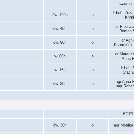
Czernic
dr hab. Zuz
ćw. 120h
o
Kryn
dr Piotr Z
ćw. 45h
o
Roman S
dr Agn
ćw. 90h
o
Krzemińska
dr Mateusz
w. 60h
o
Anna R
dr hab.
w. 15h
o
Stach
mgr Anna P
ćw. 30h
o
mgr Rober
ECTS: 
ćw. 30h
o
mgr Monika