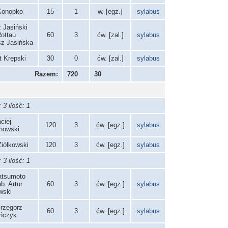
Konopko
15
1
w. [egz.]
sylabus
 Jasiński
ottau
60
3
ćw. [zal.]
sylabus
sz-Jasińska
t Krępski
30
0
ćw. [zal.]
sylabus
Razem:
720
30
3 ilość: 1
ciej
120
3
ćw. [egz.]
sylabus
howski
Ziółkowski
120
3
ćw. [egz.]
sylabus
3 ilość: 1
Matsumoto
ab. Artur
60
3
ćw. [egz.]
sylabus
wski
Grzegorz
60
3
ćw. [egz.]
sylabus
ńczyk