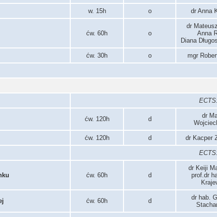
w. 15h
o
dr Anna 
dr Mateusz
ćw. 60h
o
Anna R
Diana Długo
ćw. 30h
o
mgr Rober
ECTS: 
dr Ma
ćw. 120h
d
Wojciec
ćw. 120h
d
dr Kacper 
ECTS: 
dr Keiji 
nku
ćw. 60h
d
prof.dr h
Kraje
dr hab. 
ej
ćw. 60h
d
Stacha