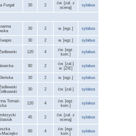
ćw. [zal. z
a Furgał
30
2
sylabus
oceną]
 Joanna
30
2
w. [egz.]
sylabus
wska
 Kwapis
30
2
w. [egz.]
sylabus
ćw. [egz.
Zedlewski
120
4
sylabus
kom.]
ćw. [zal.]
Nowicka
90
2
sylabus
w. [ZIE]
Oleńska
30
2
w. [egz.]
sylabus
Zedlewski
30
2
ćw. [zal.]
sylabus
Ziółkowski
anna Tomaś-
ćw. [egz.
120
4
sylabus
icka
kom.]
ambrzycki
ćw. [zal. z
45
2
sylabus
tasiuk
oceną]
ieszka
ćw. [egz.
90
4
sylabus
-Maciejko
kom.]