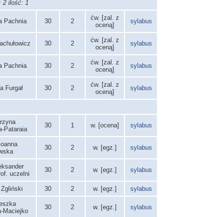
2 ilość: 1
ćw. [zal. z
a Pachnia
30
2
sylabus
oceną]
ćw. [zal. z
achułowicz
30
2
sylabus
oceną]
ćw. [zal. z
a Pachnia
30
2
sylabus
oceną]
ćw. [zal. z
a Furgał
30
2
sylabus
oceną]
arzyna
30
1
w. [ocena]
sylabus
a-Pataraia
 Joanna
30
2
w. [egz.]
sylabus
wska
leksander
30
2
w. [egz.]
sylabus
of. uczelni
 Zgliński
30
2
w. [egz.]
sylabus
ieszka
30
2
w. [egz.]
sylabus
-Maciejko