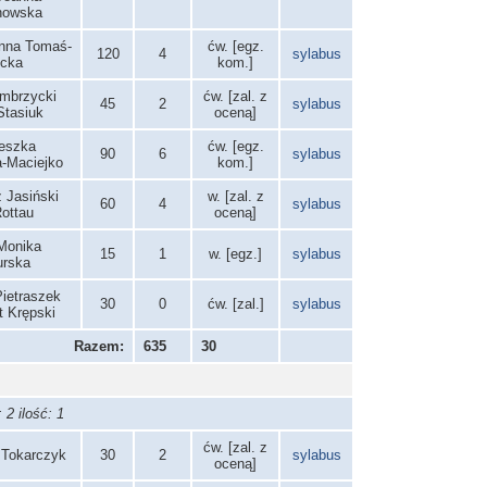
howska
anna Tomaś-
ćw. [egz.
120
4
sylabus
icka
kom.]
ambrzycki
ćw. [zal. z
45
2
sylabus
tasiuk
oceną]
ieszka
ćw. [egz.
90
6
sylabus
-Maciejko
kom.]
 Jasiński
w. [zal. z
60
4
sylabus
ottau
oceną]
 Monika
15
1
w. [egz.]
sylabus
urska
ietraszek
30
0
ćw. [zal.]
sylabus
t Krępski
Razem:
635
30
2 ilość: 1
ćw. [zal. z
 Tokarczyk
30
2
sylabus
oceną]