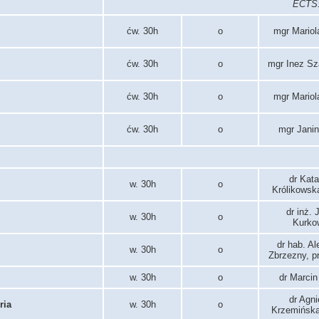
ECTS: 
ćw. 30h
o
mgr Mariol
ćw. 30h
o
mgr Inez Sz
ćw. 30h
o
mgr Mariol
ćw. 30h
o
mgr Janin
dr Kat
w. 30h
o
Królikowsk
dr inż.
w. 30h
o
Kurko
dr hab. A
w. 30h
o
Zbrzezny, pr
w. 30h
o
dr Marcin
dr Agn
ria
w. 30h
o
Krzemińska