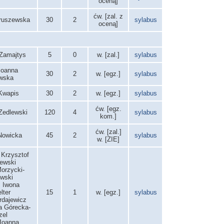
oceną]
ćw. [zal. z
Kruszewska
30
2
sylabus
oceną]
 Zamajtys
5
0
w. [zal.]
sylabus
 Joanna
30
2
w. [egz.]
sylabus
wska
 Kwapis
30
2
w. [egz.]
sylabus
ćw. [egz.
Zedlewski
120
4
sylabus
kom.]
ćw. [zal.]
Nowicka
45
2
sylabus
w. [ZIE]
. Krzysztof
ewski
orzycki-
wski
. Iwona
lter
15
1
w. [egz.]
sylabus
urdajewicz
a Górecka-
zel
 Joanna