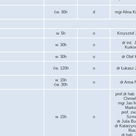
ćw. 30h
d
mgr Alina 
w. 5h
o
Krzysztof
dr inż.
w. 30h
o
Kurko
w. 30h
o
dr Olaf
ćw. 120h
o
dr Łukasz 
w. 15h
o
dr Anna 
ćw. 30h
prof.dr hab
Chmiel
mgr Jan M
Marko
prof. zw
w. 15h
o
Szme
dr Julia B
dr Katarzyn
Rus
dr hab.