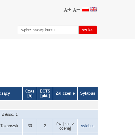
Czas
ECTS
dzący
Zaliczenie
Sylabus
[h]
[pkt.]
2 ilość: 1
ćw. [zal. z
 Tokarczyk
30
2
sylabus
oceną]