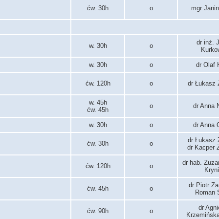
ćw. 30h
o
mgr Janin
dr inż.
w. 30h
o
Kurko
w. 30h
o
dr Olaf
ćw. 120h
o
dr Łukasz 
w. 45h
o
dr Anna 
ćw. 45h
w. 30h
o
dr Anna 
dr Łukasz 
ćw. 30h
o
dr Kacper 
dr hab. Zuz
ćw. 120h
o
Kryn
dr Piotr Z
ćw. 45h
o
Roman S
dr Agn
ćw. 90h
o
Krzemińska