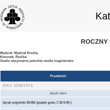
Ka
ROCZNY 
Wydział: Wydział Rzeźby
Kierunek: Rzeźba
Studia stacjonarne jednolite studia magisterskie
Przedmiot
ROK
I
SEMESTR
1
Języki obce
Język angielski B1/B2 (piątek godz.7.30-9.00 )